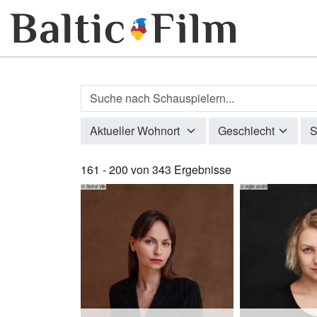
Profilsuche
Aktueller Wohnort
Geschlecht
S
161 - 200 von 343 Ergebnisse
© Sohvi Viik
© egle.andri