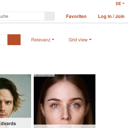
DE
Favoriten
Log in / Join
Relevanz
Grid view
© Mantas Gudzinevicius
Edvards