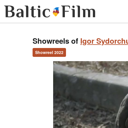
Showreels of
Igor Sydorch
Showreel 2022