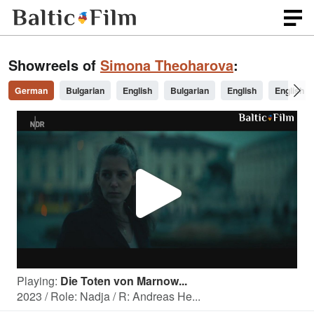
Showreels of
Simona Theoharova
:
German
Bulgarian
English
Bulgarian
English
English w
P
l
Playing:
Die Toten von Marnow...
a
2023 / Role: Nadja / R: Andreas He...