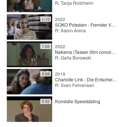
R: Tanja Roitzheim
2022
1:10
SOKO Potsdam - Fremder Vertrauter (TV series)
R: Aaron Arens
2022
1:09
Nekama (Teaser (film concept))
R: Galla Borowski
2019
3:09
Charlotte Link - Die Entscheidung (TV movie (series))
R: Sven Fehrensen
Komödie Speeddating
0:52