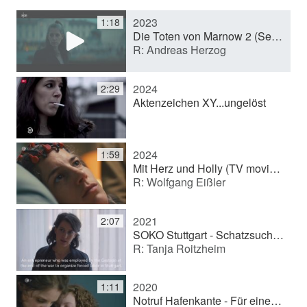
2023
1:18
y
Die Toten von Marnow 2 (Series)
R: Andreas Herzog
V
2024
2:29
Aktenzeichen XY...ungelöst
i
2024
1:59
d
Mit Herz und Holly (TV movie (series))
R: Wolfgang Eißler
e
2021
2:07
SOKO Stuttgart - Schatzsuche (TV series)
R: Tanja Roitzheim
o
2020
1:11
Notruf Hafenkante - Für eine handvoll Euro (TV series)